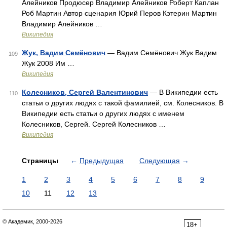
Алейников Продюсер Владимир Алейников Роберт Каплан
Роб Мартин Автор сценария Юрий Перов Кэтерин Мартин
Владимир Алейников …
Википедия
Жук, Вадим Семёнович
— Вадим Семёнович Жук Вадим
109
Жук 2008 Им …
Википедия
Колесников, Сергей Валентинович
— В Википедии есть
110
статьи о других людях с такой фамилией, см. Колесников. В
Википедии есть статьи о других людях с именем
Колесников, Сергей. Сергей Колесников …
Википедия
Страницы
←
Предыдущая
Следующая
→
1
2
3
4
5
6
7
8
9
10
11
12
13
© Академик, 2000-2026
18+