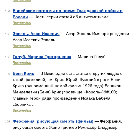
Википедия
Еврейские погромы во время Гражданской войны в
104
России
— Часть серии статей об антисемитизме …
Википедия
Эппель, Асар Исаевич
— Асар Эппель Имя при рождении:
105
Асар Исаевич Эппель …
Википедия
Голуб, Марина Григорьевна
— Марина Голуб …
106
Википедия
Беня Крик
— В Википедии есть статьи о других людях с
107
такой фамилией, см. Крик. Юрий Шумский в роли Бени
Крика (одноимённый немой фильм 1926 года) Бенцион
Менделевич (Беня) Крик (прозвище «Король»)&#160;
главный герой ряда произведений Исаака Бабеля:
сборника …
Википедия
Феофания, рисующая смерть (фильм)
— Феофания,
108
рисующая смерть Жанр триллер Режиссёр Владимир