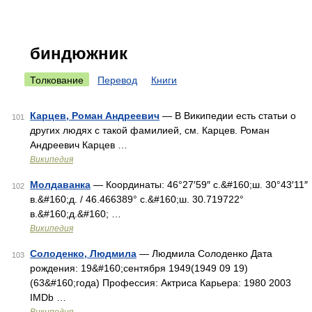
биндюжник
Толкование
Перевод
Книги
Карцев, Роман Андреевич
— В Википедии есть статьи о
101
других людях с такой фамилией, см. Карцев. Роман
Андреевич Карцев …
Википедия
Молдаванка
— Координаты: 46°27′59″ с.&#160;ш. 30°43′11″
102
в.&#160;д. / 46.466389° с.&#160;ш. 30.719722°
в.&#160;д.&#160; …
Википедия
Солоденко, Людмила
— Людмила Солоденко Дата
103
рождения: 19&#160;сентября 1949(1949 09 19)
(63&#160;года) Профессия: Актриса Карьера: 1980 2003
IMDb …